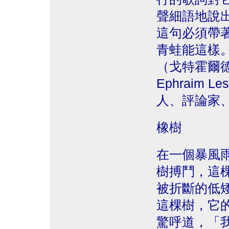
聲細語地說
這句必須帶
青蛙能這樣
（戈特霍爾德˙
Ephraim 
人、評論家
橡樹
在一個暴風
樹搏鬥，這
被折斷的低
這棵樹，它
驚呼道，「