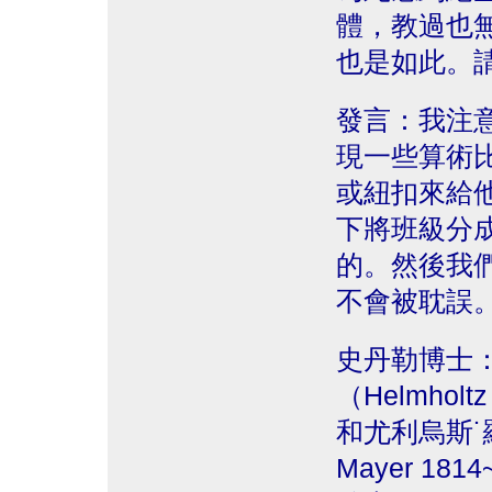
體，教過也
也是如此。
發言：我注
現一些算術
或紐扣來給
下將班級分
的。然後我
不會被耽誤
史丹勒博士
（Helmhol
和尤利烏斯˙羅伯
Mayer 1