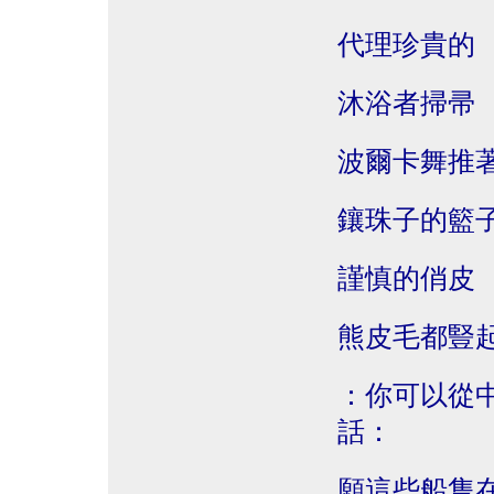
代理珍貴的
沐浴者掃帚
波爾卡舞推
鑲珠子的籃
謹慎的俏皮
熊皮毛都豎
：你可以從
話：
願這些船隻