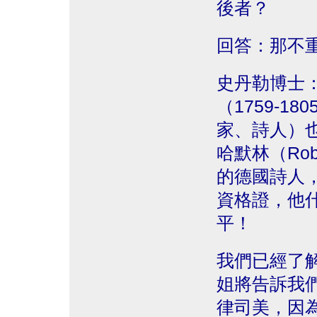
後者？
回答：那不
史丹勒博士
（1759-180
家、詩人）
哈默林（Rober
的德國詩人
資格證，他
平！
我們已經了
姐將告訴我
律司美，因