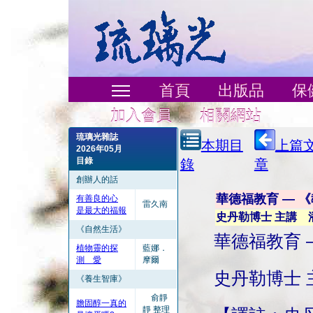
首頁
出版品
保
加入會員
相關網站
琉璃光雜誌
本期目
上篇
2026年05月
目錄
錄
章
創辦人的話
華德福教育 — 
有善良的心
雷久南
是最大的福報
史丹勒博士 主講 
《自然生活》
華德福教育 
植物靈的探
藍娜．
測 愛
摩爾
史丹勒博士 
《養生智庫》
俞靜
膽固醇一真的
靜 整理