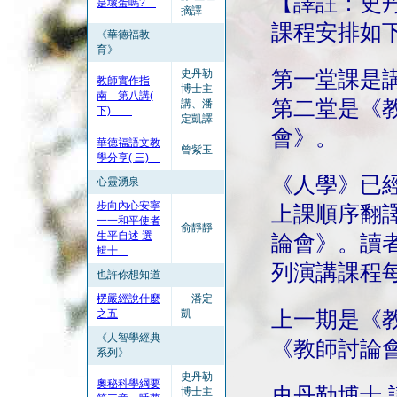
【譯註：史
是壞蛋嗎?
摘譯
課程安排如
《華德福教
育》
史丹勒
第一堂課是
教師實作指
博士主
南 第八講(
第二堂是《
講、潘
下)
定凱譯
會》。
華德福語文教
曾紫玉
學分享( 三)
《人學》已
心靈湧泉
步向內心安寧
上課順序翻
一一和平使者
俞靜靜
生平自述 選
論會》。讀
輯十
列演講課程
也許你想知道
楞嚴經說什麼
潘定
之五
凱
上一期是《教
《人智學經典
《教師討論會
系列》
史丹勒
奧秘科學綱要
史丹勒博士
博士主