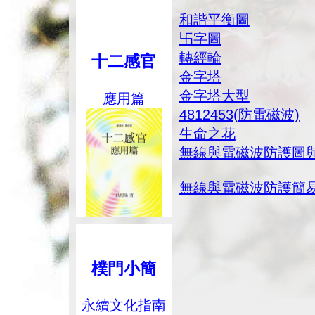
和諧平衡圖
卐字圖
轉經輪
十二感官
金字塔
金字塔大型
應用篇
4812453(防電磁波)
生命之花
無線與電磁波防護圖
無線與電磁波防護簡
樸門小簡
永續文化指南