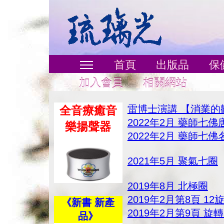
首頁
出版品
保
加入會員
相關網站
雷博士演講 【消業的
全音療癒音
2022年2月 藥師七佛
樂揚聲器
2022年2月 藥師七佛
2021年5月 聚氣七圈
2019年8月 北極圈
2019年2月第8頁 12
《新書 新產
2019年2月第9頁 旋
品》