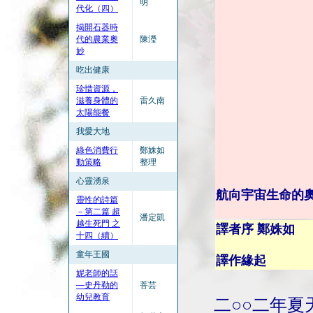
明
代化（四）
揭開石器時
代的農業奧
陳瀅
妙
吃出健康
珍惜資源，
滋養身體的
雷久南
太陽能餐
我愛大地
綠色消費行
鄭姝如
動策略
整理
心靈湧泉
航向宇宙生命的
靈性的詩篇
－第二篇 超
潘定凱
越生死門 之
譯者序 鄭姝如
十四（續）
童年王國
譯作緣起
妮老師的話
—史丹勒的
菩芸
幼兒教育
二○○二年