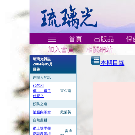
首頁
出版品
保
加入會員
相關網站
琉璃光雜誌
本期目錄
2004年05月
目錄
創辦人的話
代代相
傳……傳了
雷久南
什麼？
預防之道
治腸內革命
戴菊英
自然農耕
從土壤學觀
雷通
點談農業現