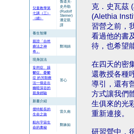
魯道夫‧
克．史瓦茲 (
史丹勒
兒童教學第
(Rudolf
七講（三）
(Alethia
Steiner)
（續）
潘定凱
習營之前，
譯
養生智庫
看過他的書
親證「自然
待，也希望
療法之神
鄭鴻娟
奇」
現身說法
在四天的密
妄想症、躁
還教授各種
鬱症、憂鬱
症 的另類療
菩心
導引，還有
法
一個走出
幽暗深谷的
方式讓我們
親身經驗
新書介紹
生俱來的光
傑特船長的
雷久南
重新連接。
生命之旅
航向宇宙生
鄭姝如
命的奧秘
研習營中，