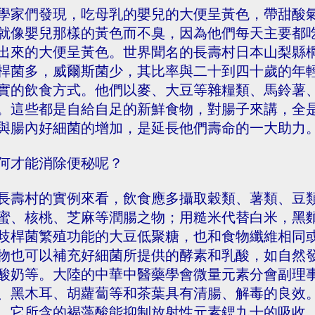
學家們發現，吃母乳的嬰兒的大便呈黃色，帶甜酸
就像嬰兒那樣的黃色而不臭，因為他們每天主要都
出來的大便呈黃色。世界聞名的長壽村日本山梨縣
桿菌多，威爾斯菌少，其比率與二十到四十歲的年
實的飲食方式。他們以麥、大豆等雜糧類、馬鈴薯
。這些都是自給自足的新鮮食物，對腸子來講，全
與腸內好細菌的增加，是延長他們壽命的一大助力
何才能消除便秘呢？
長壽村的實例來看，飲食應多攝取穀類、薯類、豆
蜜、核桃、芝麻等潤腸之物；用糙米代替白米，黑
歧桿菌繁殖功能的大豆低聚糖，也和食物纖維相同
物也可以補充好細菌所提供的酵素和乳酸，如自然
酸奶等。大陸的中華中醫藥學會微量元素分會副理
、黑木耳、胡蘿蔔等和茶葉具有清腸、解毒的良效
，它所含的褐藻酸能抑制放射性元素鍶九十的吸收