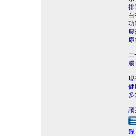
排
白
功
農
康
二
腸
現
健
多
讓
錄