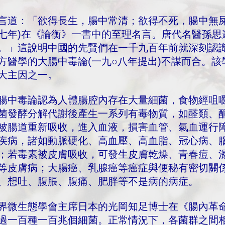
言道：「欲得長生，腸中常清；欲得不死，腸中無屎
七年)在《論衡》一書中的至理名言。唐代名醫孫思
。」這說明中國的先賢們在一千九百年前就深刻認
方醫學的大腸中毒論(一九○八年提出)不謀而合。
大主因之一。
腸中毒論認為人體腸腔內存在大量細菌，食物經咀
菌發酵分解代謝後產生一系列有毒物質，如醛類、
被腸道重新吸收，進入血液，損害血管、氣血運行
疾病，諸如動脈硬化、高血壓、高血脂、冠心病、
；若毒素被皮膚吸收，可發生皮膚乾燥、青春痘、
等皮膚病；大腸癌、乳腺癌等癌症與便秘有密切關
、想吐、腹脹、腹痛、肥胖等不是病的病症。
界微生態學會主席日本的光岡知足博士在《腸內革
過一百種一百兆個細菌。正常情況下，各菌群之間