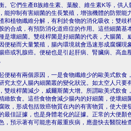
衡。它們生產B族維生素、葉酸、維生素K等，供人
，能抑制有害細菌的生長繁殖，增強機體的防禦能
渣和植物纖維分解，有利於食物的消化吸收；雙歧
胺的合成，有預防消化道癌症的作用。這些細菌基
種是壞細菌。雙歧桿菌是好細菌的代表，大腸菌、
因便秘而大量繁殖，腸內環境就會迅速形成腐爛現
腸癌或乳腺癌。便秘也是引起肝病、腎臟病、高血
。
起便秘有兩個原因，一是食物纖維少的歐美式飲食
研究太空人腸內細菌叢的變化狀況。如太空人只要
，雙歧桿菌減少，威爾斯菌大增。所謂歐美式飲食
精緻飲食。這些食物會減少腸內的好細菌，使壞細
腐敗，形成包括致癌物質在內的有害物質，使大便
的最佳証據，也是身體老化的証據。正常的大便顏
色，預示著有可能患有嚴重疾病，應盡快去醫院檢