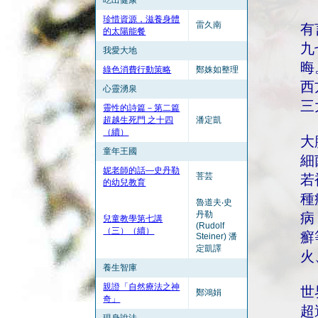
吃出健康
珍惜資源，滋養身體
雷久南
有
的太陽能餐
九
我愛大地
晦
綠色消費行動策略
鄭姝如整理
西
心靈湧泉
三
靈性的詩篇－第二篇
超越生死門 之十四
潘定凱
（續）
大
童年王國
細
妮老師的話—史丹勒
菩芸
若
的幼兒教育
種
魯道夫‧史
丹勒
病
兒童教學第七講
(Rudolf
（三）（續）
癬
Steiner) 潘
定凱譯
火
養生智庫
親證「自然療法之神
世
鄭鴻娟
奇」
超