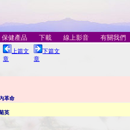
保健產品
下載
線上影音
有關我們
上篇文
下篇文
章
章
內革命
菊英