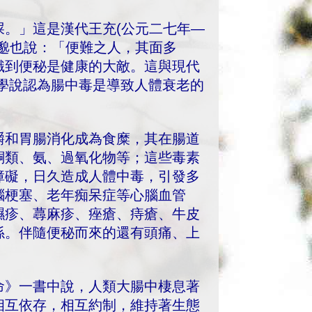
。」這是漢代王充(公元二七年—
邈也說：「便難之人，其面多
識到便秘是健康的大敵。這與現代
該學說認為腸中毒是導致人體衰老的
嚼和胃腸消化成為食糜，其在腸道
酮類、氨、過氧化物等；這些毒素
障礙，日久造成人體中毒，引發多
腦梗塞、老年痴呆症等心腦血管
濕疹、蕁麻疹、痤瘡、痔瘡、牛皮
係。伴隨便秘而來的還有頭痛、上
命》一書中說，人類大腸中棲息著
相互依存，相互約制，維持著生態