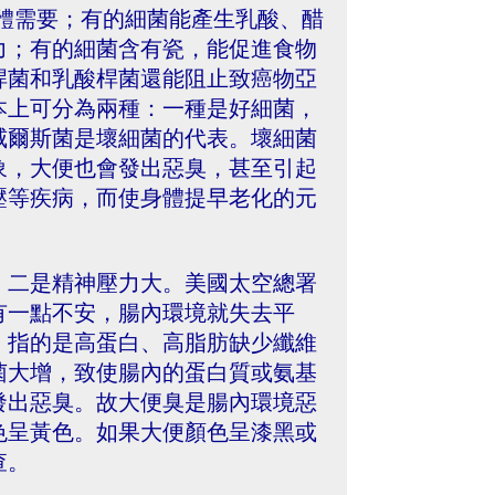
體需要；有的細菌能產生乳酸、醋
力；有的細菌含有瓷，能促進食物
桿菌和乳酸桿菌還能阻止致癌物亞
本上可分為兩種：一種是好細菌，
威爾斯菌是壞細菌的代表。壞細菌
象，大便也會發出惡臭，甚至引起
壓等疾病，而使身體提早老化的元
，二是精神壓力大。美國太空總署
有一點不安，腸內環境就失去平
，指的是高蛋白、高脂肪缺少纖維
菌大增，致使腸內的蛋白質或氨基
發出惡臭。故大便臭是腸內環境惡
色呈黃色。如果大便顏色呈漆黑或
查。