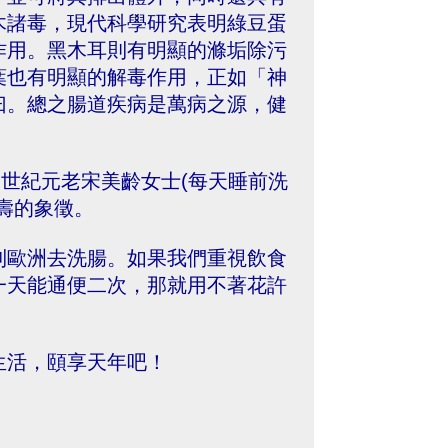
木諸毒，現代科學研究表明綠豆蛋
作用。黑木耳則有明顯的滌垢除污
葉也有明顯的解毒作用，正如「神
曰。總之腸道疾病是萬病之源，健
和世紀元老宋美齡女士(每天睡前洗
壽的象徵。
到歐洲去洗腸。如果我們重視飲食
一天能通便二次，那就用不著花許
生活，頤享天年吧！