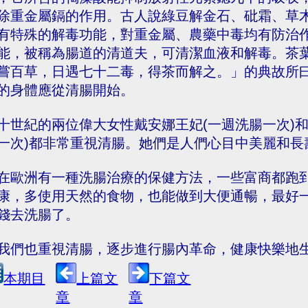
除重金屬鎘的作用。古人說綠豆解金石、砒霜、草
有特殊的解毒功能，對重金屬、農藥中毒均有防治
能，被稱為腸道的清道夫，可清潔血液和解毒。茶
嘗百草，日遇七十二毒，得茶而解之。」的典故所
的身體應從清腸開始。
十世紀的兩位偉大女性戴安娜王妃(一週洗腸一次)
一次)都非常重視清腸。她們是人們心目中美麗和長
在歐洲有一種洗腸治療的保健方法，一些富商都跑
康，多使用天然的食物，也能做到大便通暢，最好
錢去洗腸了。
我們也重視清腸，逐步進行腸內革命，健康快樂地
本期目
上篇文
下篇文
章
章