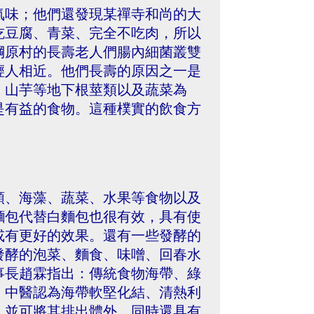
氣味；他們還發現某禪寺和尚的大
吃豆腐、青菜、完全不吃肉，所以
棡原村的長壽老人們腸內細菌叢雙
輕人相近。他們長壽的原因之一是
、山芋等地下根莖類以及蔬菜為
是有益的食物。這種樸實的飲食方
。
類、海藻、蔬菜、水果等食物以及
麵包代替白麵包也很有效，具有使
或有更好的效果。還有一些發酵的
發酵的泡菜、麵食、味噌、回春水
事長趙霖指出：傳統食物海帶、綠
。中醫認為海帶軟堅化結、清熱利
，並可將其排出體外，同時還具有