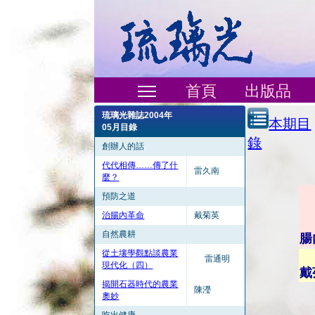
首頁
出版品
琉璃光雜誌2004年
本期目
05月目錄
錄
創辦人的話
代代相傳……傳了什
雷久南
麼？
預防之道
治腸內革命
戴菊英
自然農耕
腸
從土壤學觀點談農業
雷通明
現代化（四）
戴
揭開石器時代的農業
陳瀅
奧妙