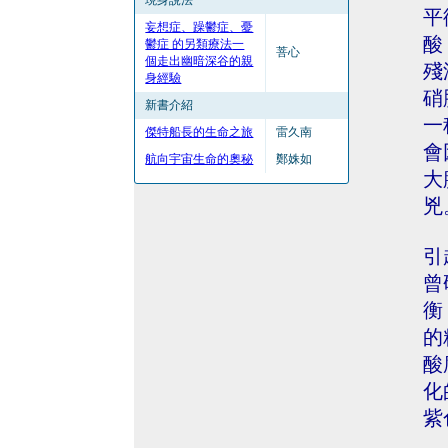
現身說法
平
妄想症、躁鬱症、憂
酸
鬱症 的另類療法
一
菩心
個走出幽暗深谷的親
殘
身經驗
硝
新書介紹
一
傑特船長的生命之旅
雷久南
會
航向宇宙生命的奧秘
鄭姝如
大
兇
引
曾
衡
的
酸
化
紫