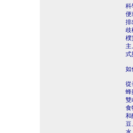
科
便
排
歧
樸
主
式
如
從
蜂
雙
食
和
豆
水