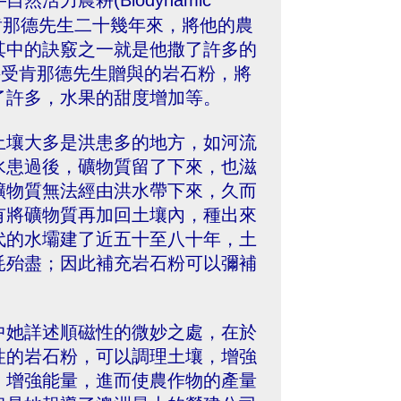
力農耕(Biodynamic
)證實。肯那德先生二十幾年來，將他的農
其中的訣竅之一就是他撒了許多的
接受肯那德先生贈與的岩石粉，將
了許多，水果的甜度增加等。
土壤大多是洪患多的地方，如河流
水患過後，礦物質留了下來，也滋
礦物質無法經由洪水帶下來，久而
有將礦物質再加回土壤內，種出來
代的水壩建了近五十至八十年，土
耗殆盡；因此補充岩石粉可以彌補
中她詳述順磁性的微妙之處，在於
性的岩石粉，可以調理土壤，增強
，增強能量，進而使農作物的產量