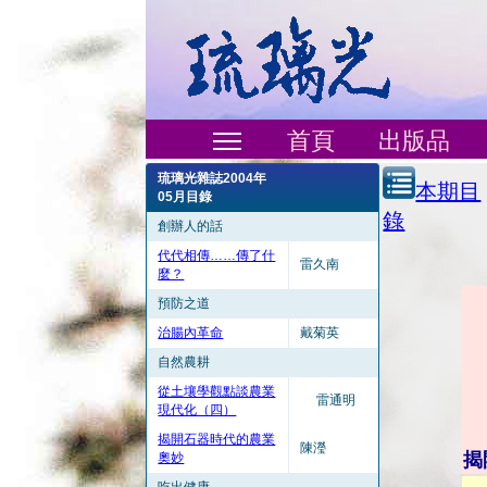
首頁
出版品
琉璃光雜誌2004年
本期目
05月目錄
錄
創辦人的話
代代相傳……傳了什
雷久南
麼？
預防之道
治腸內革命
戴菊英
自然農耕
從土壤學觀點談農業
雷通明
現代化（四）
揭開石器時代的農業
陳瀅
揭
奧妙