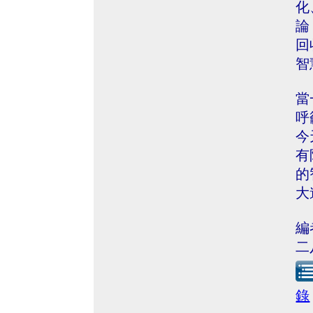
化
論
回
智
當
呼
今
有
的
大
編
二
錄