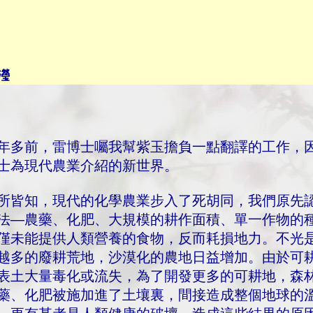
瀅
年多前，雷博士囑我幫紫玉擔負一點翻譯的工作，因
士為現代農業介紹的新世界。
所皆知，現代的化學農業步入了死胡同，我們原先
法—農藥、化肥、大規模的耕作面積、單一作物的
僅未能提供人類營養的食物，反而耗損地力。不光
越多的廢耕荒地，沙漠化的農地日益增加。由於可
表土大量毒化或流失，為了開發更多的可耕地，森
藥、化肥被施加進了土壤裏，間接造成整個地球的