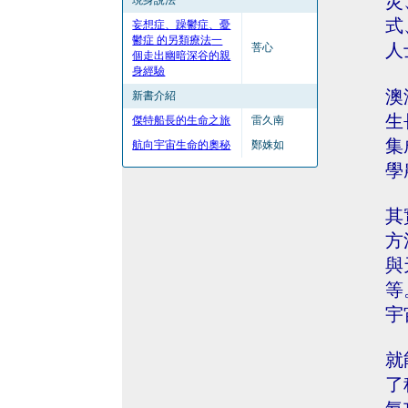
災
現身說法
式
妄想症、躁鬱症、憂
鬱症 的另類療法
一
人
菩心
個走出幽暗深谷的親
身經驗
澳
新書介紹
生
傑特船長的生命之旅
雷久南
集
航向宇宙生命的奧秘
鄭姝如
學
其
方
與
等
宇
就
了