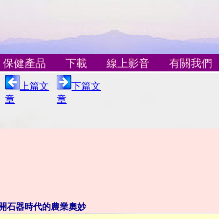
保健產品
下載
線上影音
有關我們
上篇文
下篇文
章
章
開石器時代的農業奧妙