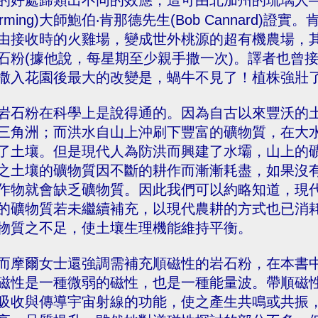
的好處歸類出不同的效應，這可由北加州的琉璃人—自然活
arming)大師鮑伯‧肯那德先生(Bob Cannard
由接收時的火雞場，變成世外桃源的超有機農場，
石粉(據他說，每星期至少親手撒一次)。譯者也曾
撒入花園後最大的改變是，蝸牛不見了！植株強壯
岩石粉在科學上是說得通的。因為自古以來豐沃的
三角洲；而洪水自山上沖刷下豐富的礦物質，在大
了土壤。但是現代人為防洪而興建了水壩，山上的
之土壤的礦物質因不斷的耕作而漸漸耗盡，如果沒
作物就會缺乏礦物質。因此我們可以約略知道，現
的礦物質若未繼續補充，以現代農耕的方式也已消
物質之不足，使土壤生理機能維持平衡。
而摩爾女士還強調需補充順磁性的岩石粉，在本書
磁性是一種微弱的磁性，也是一種能量波。帶順磁
吸收與傳導宇宙射線的功能，使之產生共鳴或共振