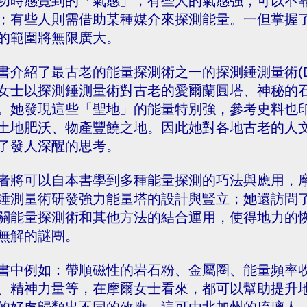
功時感覺到的「氣感」，有些人的氣感強，可以不
；有些人則需借助某種媒介來探測能量。一但掌握
的範圍將無限廣大。
書介紹了最古老的能量探測術之一的探測錘測量術(Do
女士以探測錘測量術對古老的愛爾蘭圓塔、神秘的
。她發現這些「聖地」的能量特別強，參考史料也
土地肥沃、物產豐饒之地。因此她對各地古老的人
了發人深醒的思考。
者將可以自本書學到多種能量探測的巧法與應用，
錘測量術研發強力能量塔的設計與豎立；她還訪問
關能量探測術和其他方法的結合運用，使得地力的
無解的謎團。
書中例如：帶順磁性的岩石粉、金屬圈、能量頻率
、精神力量等，在摩爾女士看來，都可以幫助提升