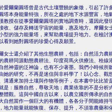
於愛爾蘭圓塔曾是古代土壤豐饒的象徵，引起了許
圓塔本身能量特強，所在之處的地下水源豐富，地
漢教授在從事愛爾蘭圓塔的實地調查時，還因此發
接收、儲存及轉送宇宙的能量，惠及地方。摩爾女
小型的強力能量塔，來幫助農場提升地力。在檢討
以看到她對圓塔的珍愛心得及願景。
爾女士還介紹了其他生態農耕，包括：自然活力農
的農耕同源動態農耕法、印度荷馬火供療法、栓線
自然神靈的泛神論，也有不少著墨。我們小時候所
由她的研究，不再是迷信與非科學了！以心念、觀
、溝通來加持土壤與作物等例子，在本書中比比皆
就是：服務自然，尊敬天地；農業依靠的不是分析
整體觀。這與中國自古以來，以農立國所傳承的自
大自然當作一個巨大的有機體，各各分子間能維持
，地力能量就能恢復、保存、提升，不須靠農藥和