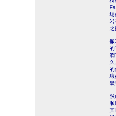
粉
F
場
岩
之
撒
的
潤
久
的
壤
礦
然
順
其