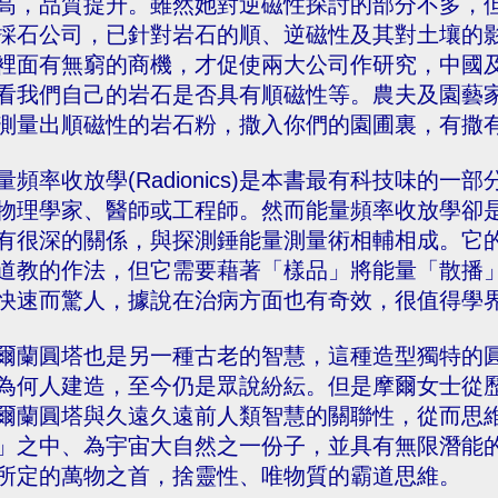
高，品質提升。雖然她對逆磁性探討的部分不多，
採石公司，已針對岩石的順、逆磁性及其對土壤的
裡面有無窮的商機，才促使兩大公司作研究，中國
看我們自己的岩石是否具有順磁性等。農夫及園藝
測量出順磁性的岩石粉，撒入你們的園圃裏，有撒
量頻率收放學(Radionics)是本書最有科技味的
物理學家、醫師或工程師。然而能量頻率收放學卻
有很深的關係，與探測錘能量測量術相輔相成。它
道教的作法，但它需要藉著「樣品」將能量「散播
快速而驚人，據說在治病方面也有奇效，很值得學
爾蘭圓塔也是另一種古老的智慧，這種造型獨特的
為何人建造，至今仍是眾說紛紜。但是摩爾女士從
爾蘭圓塔與久遠久遠前人類智慧的關聯性，從而思
」之中、為宇宙大自然之一份子，並具有無限潛能
所定的萬物之首，捨靈性、唯物質的霸道思維。