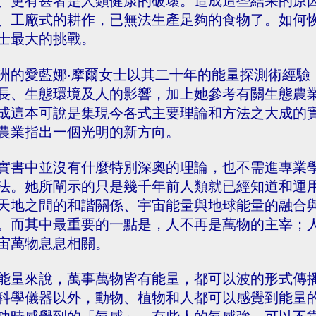
、更有甚者是人類健康的破壞。造成這些結果的原
、工廠式的耕作，已無法生產足夠的食物了。如何
士最大的挑戰。
洲的愛藍娜‧摩爾女士以其二十年的能量探測術經驗
長、生態環境及人的影響，加上她參考有關生態農
成這本可說是集現今各式主要理論和方法之大成的實
農業指出一個光明的新方向。
實書中並沒有什麼特別深奧的理論，也不需進專業
法。她所闡示的只是幾千年前人類就已經知道和運
天地之間的和諧關係、宇宙能量與地球能量的融合
。而其中最重要的一點是，人不再是萬物的主宰；
宙萬物息息相關。
能量來說，萬事萬物皆有能量，都可以波的形式傳
科學儀器以外，動物、植物和人都可以感覺到能量