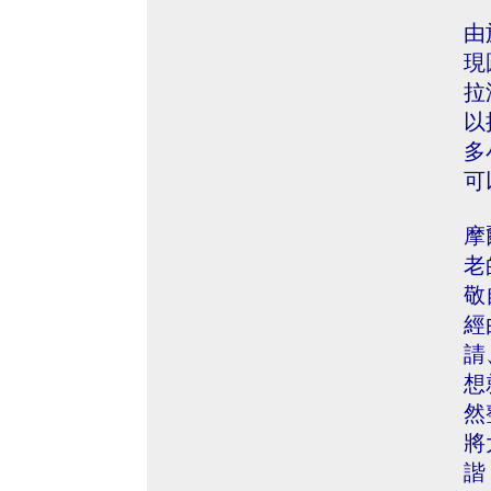
由
現
拉
以
多
可
摩
老
敬
經
請
想
然
將
諧