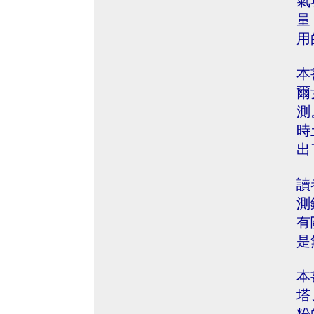
氣
量
用
本
爾
測
時
出
讀
測
有
是
本
塔