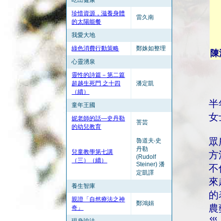
吃出健康
珍惜資源，滋養身體
雷久南
的太陽能餐
我愛大地
綠色消費行動策略
鄭姝如整理
陳
心靈湧泉
靈性的詩篇－第二篇
超越生死門 之十四
潘定凱
（續）
半
童年王國
女
妮老師的話—史丹勒
菩芸
的幼兒教育
眾
魯道夫‧史
丹勒
兒童教學第七講
方
(Rudolf
（三）（續）
Steiner) 潘
不
定凱譯
來
養生智庫
的
親證「自然療法之神
鄭鴻娟
農
奇」