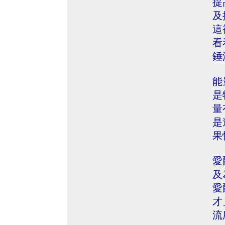
提
及
這
看
錘
能
是
量
是
果
愛
及
愛
才
流