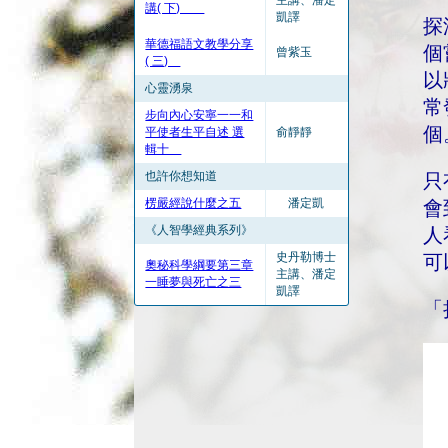
主講、潘定
講( 下)
凱譯
探
華德福語文教學分享
個
曾紫玉
( 三)
以
心靈湧泉
常
步向內心安寧一一和
個
平使者生平自述 選
俞靜靜
輯十
也許你想知道
只
楞嚴經說什麼之五
潘定凱
會
《人智學經典系列》
人
史丹勒博士
可
奧秘科學綱要第三章
主講、潘定
一睡夢與死亡之三
凱譯
「