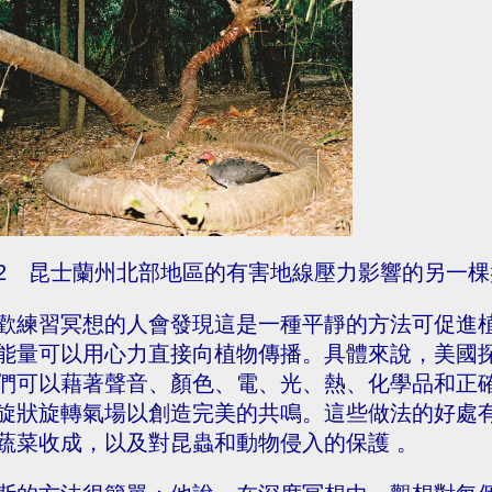
2 昆士蘭州北部地區的有害地線壓力影響的另一
歡練習冥想的人會發現這是一種平靜的方法可促進
能量可以用心力直接向植物傳播。具體來說，美國探測師羅
們可以藉著聲音、顏色、電、光、熱、化學品和正
旋狀旋轉氣場以創造完美的共鳴。這些做法的好處
蔬菜收成，以及對昆蟲和動物侵入的保護 。