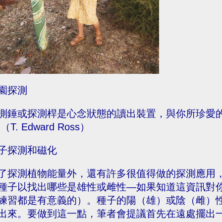
園探測
測錘或探測桿是心念狀態的讀出裝置，與你所珍愛的目
（T. Edward Ross）
子探測和磁化
了探測植物能量外，還有許多很值得做的探測應用
種子以找出哪些是雄性或雌性—如果知道這資訊對
練習都是有意義的）。種子的陽（雄）或陰（雌）
出來。要做到這一點，筆者會提議首先在遠處擺出