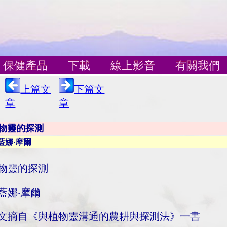
保健產品
下載
線上影音
有關我們
上篇文
下篇文
章
章
物靈的探測
藍娜‧摩爾
物靈的探測
藍娜‧摩爾
文摘自《與植物靈溝通的農耕與探測法》一書