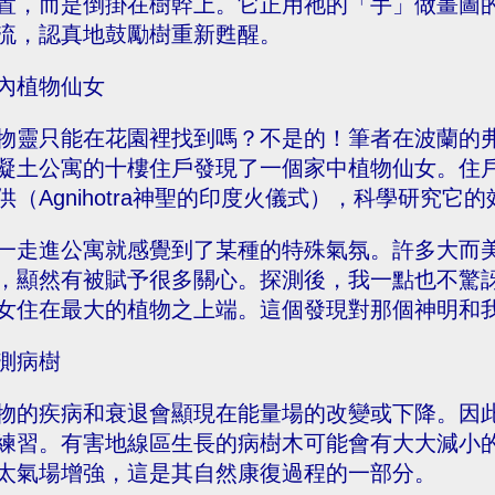
置，而是倒掛在樹幹上。它正用祂的「手」做畫圖
流，認真地鼓勵樹重新甦醒。
內植物仙女
物靈只能在花園裡找到嗎？不是的！筆者在波蘭的弗次
凝土公寓的十樓住戶發現了一個家中植物仙女。住
供（Agnihotra神聖的印度火儀式），科學研究它
一走進公寓就感覺到了某種的特殊氣氛。許多大而
，顯然有被賦予很多關心。探測後，我一點也不驚
女住在最大的植物之上端。這個發現對那個神明和
測病樹
物的疾病和衰退會顯現在能量場的改變或下降。因
練習。有害地線區生長的病樹木可能會有大大減小
太氣場增強，這是其自然康復過程的一部分。