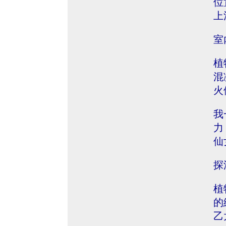
位
上
室
植
混
火
我
力
仙
探
植
的
乙