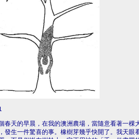
1
個春天的早晨，在我的澳洲農場，當隨意看著一棵
，發生一件驚喜的事。橡樹芽幾乎快開了。我天眼