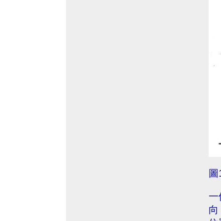
圖
一
向