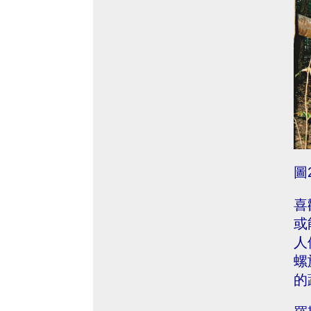
圖
喜
或
人
螺
的