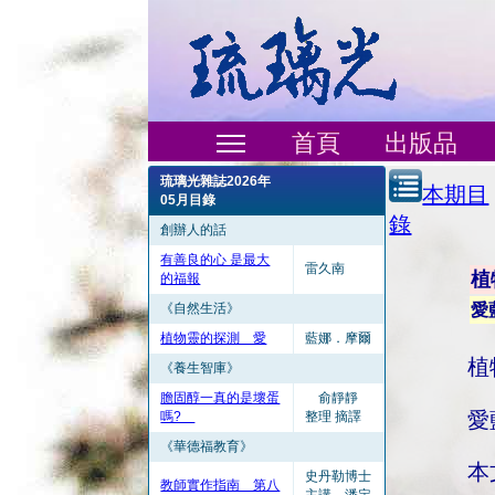
首頁
出版品
琉璃光雜誌2026年
本期目
05月目錄
錄
創辦人的話
有善良的心 是最大
雷久南
植
的福報
《自然生活》
愛
植物靈的探測 愛
藍娜．摩爾
植
《養生智庫》
膽固醇一真的是壞蛋
俞靜靜
愛
嗎?
整理 摘譯
《華德福教育》
本
史丹勒博士
教師實作指南 第八