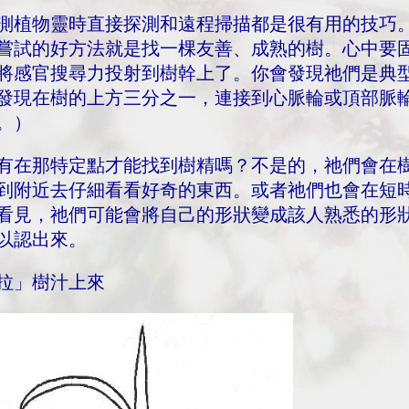
測植物靈時直接探測和遠程掃描都是很有用的技巧
嘗試的好方法就是找一棵友善、成熟的樹。心中要
將感官搜尋力投射到樹幹上了。你會發現祂們是典
發現在樹的上方三分之一，連接到心脈輪或頂部脈
。）
有在那特定點才能找到樹精嗎？不是的，祂們會在樹
到附近去仔細看看好奇的東西。或者祂們也會在短
看見，祂們可能會將自己的形狀變成該人熟悉的形
以認出來。
拉」樹汁上來