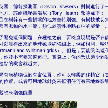
英國，德翁探測團（Devon Dowsers）對樹進
地方。該組織秘書湯尼（Tony Heath）報導如
且在樹幹有一些損壞的地方會特別強。有樹枝被切
種有脈動的水平流，類似於靈性地點石柱的能量」
了避免這個問題，在種植之前，要檢查現場是否在
可以測得出來的地球磁場網格線上，例如柯利、哈特門
artmann and Whitman grids）。但是，
，你並不需要知道這些。實際上，你的想法越少雜
植點的機會就越大。
果有病植物位於有害位置，你可以輕柔的移植它（
的位置。或者可用地球針灸來抵消任何有害地線影
觀想來增強能量