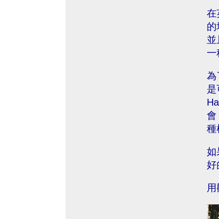
在
的
並
一
為
是
H
會
種
如
好
用