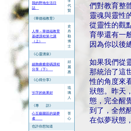
李
我的野地生活日
們對教育整
代
誌
賢
靈魂與靈性
《華德福教育》
從靈性的觀
史
人學－華德福教育
丹
育學還有一
基礎課程第七講
勒
（上）
博
因為你以後
士
《心靈湧泉》
如果我們從
邱
細胞療癒密碼課程
麗
分享（下）
那統治了這
惠
性的角度來
《心得分享》
琉
狀態。昨天
卐字的效果好
璃
人
態，完全醒
《專 訪》
到了，全然
心五藝園區的築夢
菩
在似夢狀態
者
心
也許你想知道