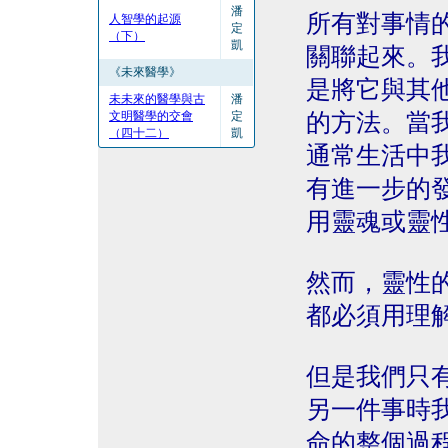
潘
所有對事情
人智學的起源
定
（下）
凱
關聯起來。
《未來醫學》
是將它與其
未未來的醫學與古
潘
文明醫學的交會
定
的方法。當
（四十二）
凱
通常生活中
有進一步的
用靈魂或靈
然而，靈性
都必須用理
但是我們只
另一件事時
命的整個過