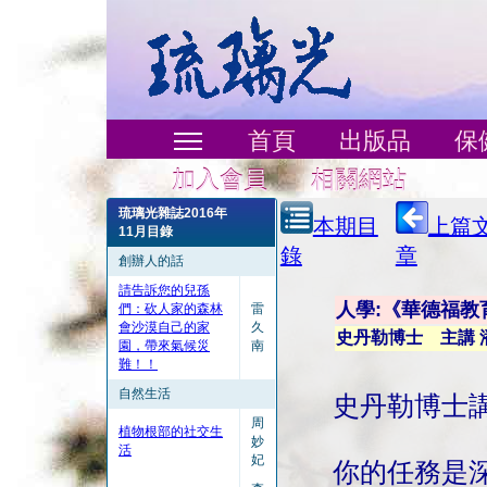
首頁
出版品
保
加入會員
相關網站
琉璃光雜誌2016年
本期目
上篇
11月目錄
錄
章
創辦人的話
請告訴您的兒孫
人學:《華德福教
們：砍人家的森林
雷
會沙漠自己的家
久
史丹勒博士 主講 
園，帶來氣候災
南
難！！
自然生活
史丹勒博士講
周
植物根部的社交生
妙
活
妃
你的任務是