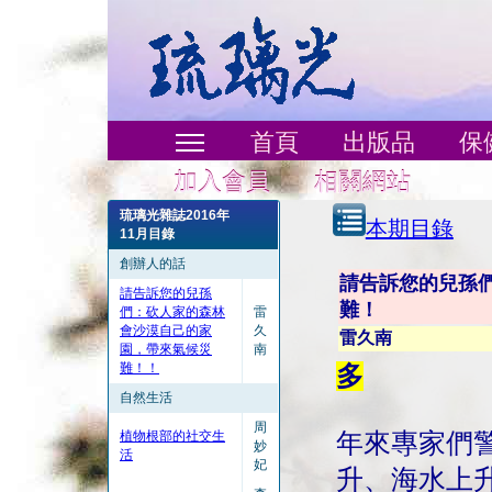
首頁
出版品
保
加入會員
相關網站
琉璃光雜誌2016年
本期目錄
11月目錄
創辦人的話
請告訴您的兒孫
請告訴您的兒孫
難！
們：砍人家的森林
雷
會沙漠自己的家
久
雷久南
園，帶來氣候災
南
難！！
多
自然生活
周
植物根部的社交生
年來專家們
妙
活
妃
升、海水上