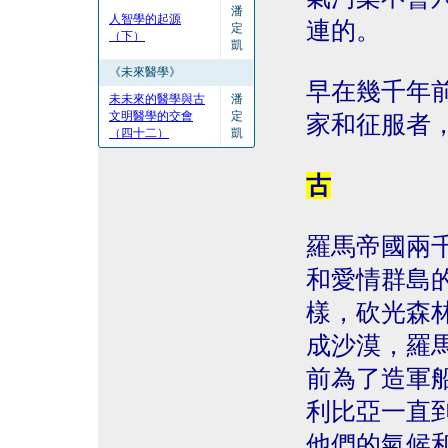
潘
人智學的起源
連的。
定
（下）
凱
《未來醫學》
早在幾千年
未未來的醫學與古
潘
文明醫學的交會
定
家和征服者
（四十二）
凱
古
羅馬帝國兩
和愛情群島
樣，砍光森
成沙漠，羅
前為了造軍
利比亞一直
他們的氣候