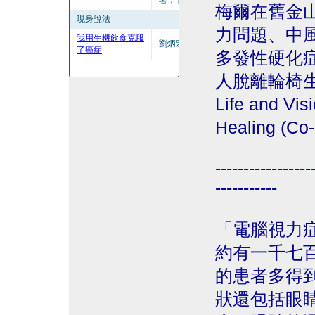
著； 陳瀅譯
梅爾在舊金
現身說法
力問題、中
我用生機飲食克服
劉炳宏
了癌症
多發性硬化
人脫離輪椅生涯。
Life and Vi
Healing (C
-----------------
-----------
「電腦視力
約有一千七
的患者多得
狀還包括眼