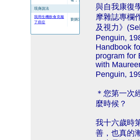
著； 陳瀅譯
與自我康復
現身說法
摩雜誌專欄
我用生機飲食克服
劉炳宏
了癌症
及視力》(Self h
Penguin,
Handbook for
program for 
with Maureen
Penguin, 1
＊您第一次
麼時候？
我十六歲時
善，也真的