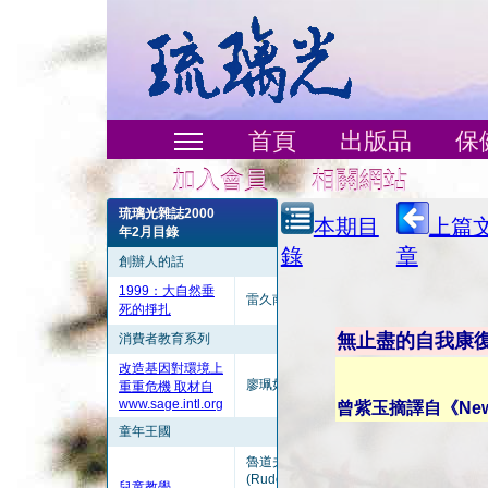
首頁
出版品
保
加入會員
相關網站
琉璃光雜誌2000
本期目
上篇
年2月目錄
錄
章
創辦人的話
1999：大自然垂
雷久南
死的掙扎
無止盡的自我康
消費者教育系列
改造基因對環境上
廖珮如譯
重重危機 取材自
www.sage.intl.org
曾紫玉摘譯自《Newslet
童年王國
魯道夫‧史丹勒
(Rudolf
兒童教學