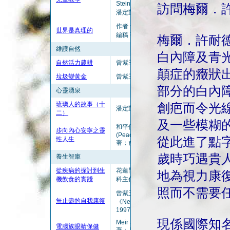
Steiner)主講；
訪問梅爾．
潘定凱譯
作者 黃曉星；
世界是真理的
編稿 張俐
梅爾．許耐德(
維護自然
白內障及青
自然活力農耕
曾紫玉
顛症的癥狀
垃圾變黃金
曾紫玉
部分的白內
心靈湧泉
琉璃人的故事（十
創疤而令光
潘定凱
二）
及一些模糊
和平使者
步向內心安寧之靈
(Peace Pilgrim)
從此進了點
性人生
著；俞靜靜譯
歲時巧遇貴
養生智庫
從疾病的探討到生
花蓮門諾醫院外
地為視力康
機飲食的實踐
科主任 蔡慶豐
照而不需要
曾紫玉摘譯自
無止盡的自我康復
《Newsletter》,
1997, Feb
現係國際知
Meir Schneider
電腦族眼睛保健