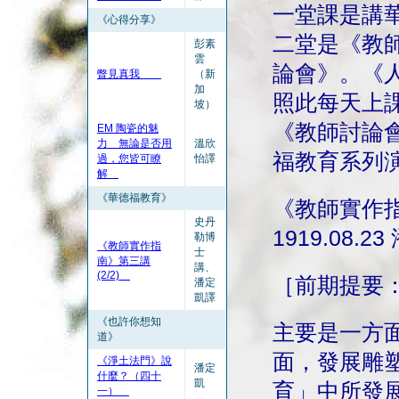
一堂課是講
《心得分享》
二堂是《教
彭素
雲
論會》。《
瞥見真我
（新
加
照此每天上
坡）
《教師討論
EM 陶瓷的魅
力 無論是否用
溫欣
福教育系列
過，您皆可瞭
怡譯
解
《華德福教育》
《教師實作指
史丹
1919.08.
勒博
《教師實作指
士
南》第三講
講、
(2/2)
［前期提要
潘定
凱譯
《也許你想知
主要是一方
道》
面，發展雕
《淨土法門》說
潘定
什麼？（四十
凱
育」中所發
一）