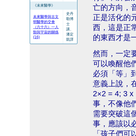
《未來醫學》
亡的方向，
史丹
正是活化的
未來醫學與古文
勒博
明醫學的交會
士
西，這是正
（六十六）一人
講、
類與宇宙的關係
潘定
的東西才是
(16)
凱譯
然而，一定
可以喚醒他
必須「等」
意義上說，在過
2×2 = 4;
事，不像他
需要突破這
事，應該以
「孩子們可