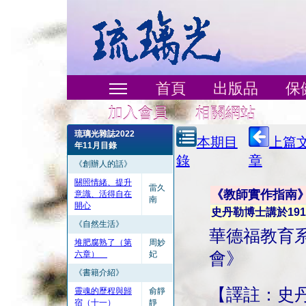
首頁
出版品
保
加入會員
相關網站
琉璃光雜誌2022
本期目
上篇
年11月目錄
錄
章
《創辦人的話》
關照情緒、提升
雷久
《教師實作指南》
意識、活得自在
南
開心
史丹勒博士講於1919
《自然生活》
華德福教育
堆肥腐熟了（第
周妙
六章）
妃
會》
《書籍介紹》
【譯註：史
靈魂的歷程與歸
俞靜
宿（十一）
靜