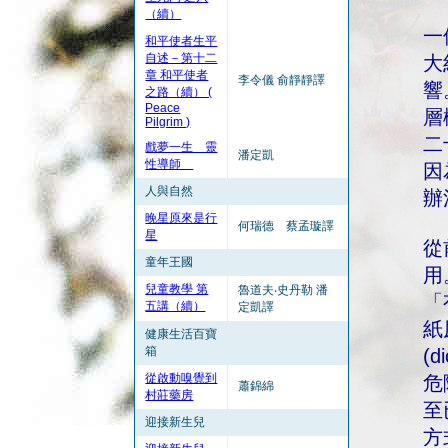
（續）
一
和平使者生平
自述－第十二
大
章 和平使者
李令儀 俞靜靜譯
響
之路（續） (
Peace
層
Pilgrim )
二
戲夢一生 靈
潘定凱
性導師
因
人與自然
辦
晚星原來是行
何瑞德 蔡孟璇譯
星
從
童年王國
用
兒童教學 第
魯道夫‧史丹勒 潘
「
五講（續）
定凱譯
紙
健康生活百寶
箱
(
從啟動嗅覺到
危
蕭錦綿
村莊藥房
至
迎接新生兒
方