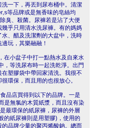
搓洗一下，再丟到尿布桶中。清潔
nner,s等品牌或是無香味的皂絲均
醋可除臭、殺菌。尿褲若是沾了大便
我幾乎只用清水洗尿褲。有的媽媽
了水、醋及洗潔劑的大盆中，洗時
洗邊玩，其樂融融！
，在小盆子中打一點熱水及自來水
中，等洗尿布時一起洗乾淨。出門
裝在塑膠袋中帶回家清洗。我很不
卻很環保，而且用的也很放心。
康食品店買得到以下的品牌。一是
鈉，而是無氯的木質紙漿，而且沒有染
l則號稱是最環保的紙尿褲，尿褲的外層
般的紙尿褲則是用塑膠)，使用的
般的品牌少量的聚丙烯酸鈉。總而