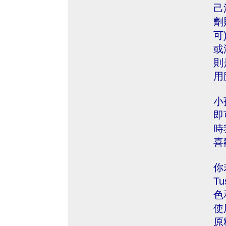
己
劑
可
或
則
用
小
即
時
喜
你
T
色
使
原