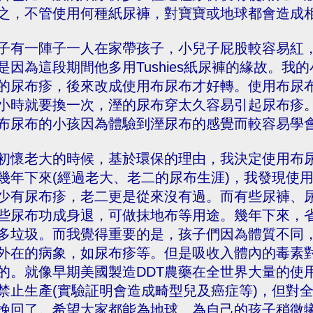
之，不管使用何種紙尿褲，對寶寶或地球都會造成
子有一陣子一人在家帶孩子，小兒子屁股較容易紅
是因為這段期間他多用Tushies紙尿褲的緣故。
的尿布疹，後來改成使用布尿布才好轉。使用布尿
小時就要換一次，溼的尿布穿太久容易引起尿布疹
布尿布的小孩因為體驗到溼尿布的感覺而較容易學
初懷老大的時候，基於環保的理由，我決定使用布
幾年下來(經過老大、老二的尿布生涯)，我發現使
少有尿布疹，老二更是從來沒有過。而有些尿褲、
些尿布功成身退，可做抹地布等用途。幾年下來，
多垃圾。而我覺得重要的是，孩子們因為體質不同
外在的病象，如尿布疹等。但是吸收入體內的毒素
的。就像早期美國製造DDT農藥在全世界大量的使
禁止生產(實驗証明會造成畸型兒及癌症等)，但對
挽回了。希望大家都能為地球、為自己的孩子稍微