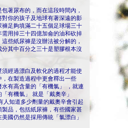
是包著尿布的，而在這段時間內，
將對你的孩子及地球有著深遠的影
尿褲足夠填滿二十五個足球場三十
年需用掉三十四億加侖的油和砍掉
，這些紙尿褲是沒辦法被分解的，
成分其中百分之三十是塑膠根本沒
漿須經過漂白及軟化的過程才能使
中，在製造過程中更會釋出一些
水有高含量的「有機氯」 ，就連
「有機氯」 就是「戴奧辛」
，沒有人知道多少劑量的戴奧辛會引起
類製品，包括紙尿褲，有些國家甚
在美國仍然是採用傳統「氯漂白」