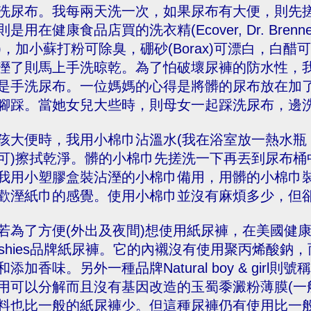
洗尿布。我每兩天洗一次，如果尿布有大便，則先
則是用在健康食品店買的洗衣精(Ecover, Dr. Bre
)，加小蘇打粉可除臭，硼砂(Borax)可漂白，白
溼了則馬上手洗晾乾。為了怕破壞尿褲的防水性，
是手洗尿布。一位媽媽的心得是將髒的尿布放在加
腳踩。當她女兒大些時，則母女一起踩洗尿布，邊
孩大便時，我用小棉巾沾溫水(我在浴室放一熱水瓶
可)擦拭乾淨。髒的小棉巾先搓洗一下再丟到尿布桶
我用小塑膠盒裝沾溼的小棉巾備用，用髒的小棉巾
歡溼紙巾的感覺。使用小棉巾並沒有麻煩多少，但
若為了方便(外出及夜間)想使用紙尿褲，在美國健
ushies品牌紙尿褲。它的內襯沒有使用聚丙烯酸
和添加香味。另外一種品牌Natural boy & gir
用可以分解而且沒有基因改造的玉蜀黍澱粉薄膜(一
料也比一般的紙尿褲少。但這種尿褲仍有使用比一