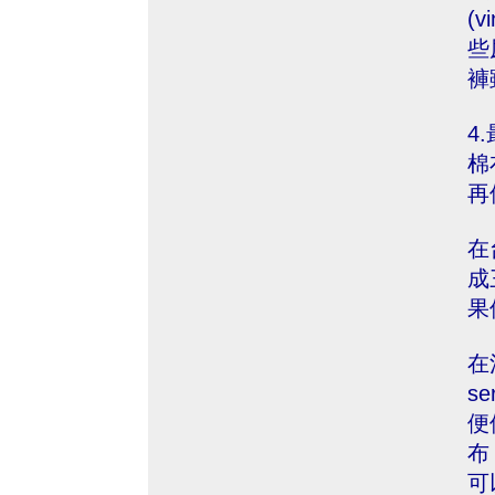
(
些
褲
4
棉
再
在
成
果
在
s
便
布
可