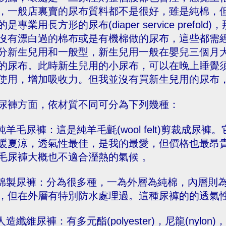
，一般店裏賣的尿布質料都不是很好，雖是純棉，
的是專業用長方形的尿布(diaper service pref
沒有漂白過的棉布或是有機棉做的尿布，這些都需
分新生兒用和一般型，新生兒用一般在嬰兒三個月
的尿布。此時新生兒用的小尿布，可以在晚上睡覺
使用，增加吸收力。但我並沒有買新生兒用的尿布
尿褲方面，依材質不同可分為下列幾種：
.純羊毛尿褲：這是純羊毛氈(wool felt)剪裁成
暖夏涼，透氣性最佳，是我的最愛，但價格也最昂
毛尿褲大概也不適合溼熱的氣候 。
.棉製尿褲：分為很多種，一為外層為純棉，內層則
，但在外層有特別防水處理過。這種尿褲的的透氣
.人造纖維尿褲：有多元酯(polyester)，尼龍(nylon)，