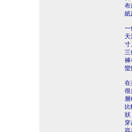
布
紙
一
天
寸
三
褲
蠻
在
很
層
比
狀
穿
容