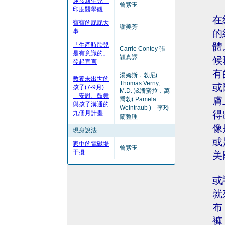
迎接新生兒－
曾紫玉
印度醫學觀
在
寶寶的屁屁大
謝美芳
事
的
「生產時胎兒
體
Carrie Contey 張
是有意識的」
穎真譯
候
發起宣言
有
湯姆斯．勃尼(
教養未出世的
Thomas Verny,
或
孩子(7-9月)
M.D. )&潘蜜拉．萬
－安慰、鼓舞
膚
喬勃( Pamela
與孩子溝通的
Weintraub ) 李玲
得
九個月計畫
蘭整理
像
現身說法
或
家中的電磁場
曾紫玉
干擾
美
或
就
布
褲