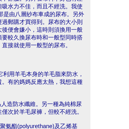
但吸水力不佳，而且不經洗。我使
old)，那是由八層紗布車成的尿布。另外
經過郵購才買得到。尿布的大小則
大後便會嫌小，這時則須換用一般
須要較久換尿布時和一般型同時搭
，直接就使用一般型的尿布。
尿褲。它利用羊毛本身的羊毛脂來防水，
貴。有的媽媽反應太熱，我想這種
為人造防水纖維。另一種為純棉尿
性僅次於羊毛尿褲，但較不經洗。
聚氨酯(polyurethane)及乙烯基