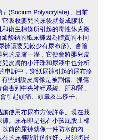
um Polyacrylate)。目前
。它吸收嬰兒的尿後就凝成膠狀
且和衛生棉條所引起的毒性休克徵
用含有聚丙烯酸鈉的紙尿褲因為體質的不同
尿褲讓嬰兒較少有尿布疹)、會陰
嬰兒的皮膚一溼，它便會將嬰兒皮
嬰兒皮膚的小汗珠和尿液中也分析
到的申訴中，穿紙尿褲引起的尿布疹
 。有些則說皮膚像是被割傷、抓傷
會傷害到中央神經系統、肝和腎。
味會引起頭痛、頭暈及出疹子。
品讓使用布尿布方便許多。現在我
尿褲。尿布即是包在小孩屁股上棉
。以前的尿褲就像一件防水的內
現在的尿褲設計的很好，只須將尿