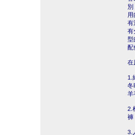
別
用
有
有
型
配
在
1
冬
羊
2
褲
3