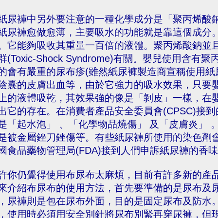
紙尿褲中另外要注意的一種化學成分是「聚丙烯酸鈉」(Sodi
紙尿褲愈做愈薄，主要吸水的功能就是靠這個成分
。它能夠吸收其重量一百倍的液體。聚丙烯酸鈉並
群(Toxic-Shock Syndrome)有關。嬰兒使
的會有嚴重的尿布疹(雖然紙尿褲製造商宣稱使用紙
陰囊的皮膚出血等，由於它強力的吸水效果，只要
上的液體吸乾，其效果強的像是「剝皮」一樣，在
出它的存在。在消費者產品安全委員會(CPSC)接
是「起水泡」 、「化學物品燒傷」 及「皮膚炎」
是被金屬銼刀銼傷等。有些紙尿褲所使用的染色劑
國食品藥物管理局(FDA)接到人們申訴紙尿褲的香
許你仍覺得使用布尿布太麻煩，目前有許多新的產
來介紹布尿布的使用方法，首先要準備的是尿布及
，尿褲則是包在尿布外面，目的是固定尿布及防水
，使用時必須用安全別針將尿布別緊再穿尿褲，但