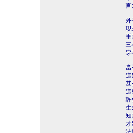
言
外
現
重
三
穿
當
這
甚
這
許
生
知
才
法