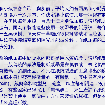
個小孩在會自己上廁所前，平均大約有兩萬個小時
約要換六千次尿布。你決定讓小孩使用那一種尿布
。在美國每年用掉一百八十億片免洗尿褲，這些紙
樓高。而為了製造這些使用一次即丟的紙尿褲，每
十五萬棵樹。每天有一萬噸的紙尿褲變成填埋垃圾
為紙需要接觸空氣和陽光才能被分解，而紙尿褲的
法分解。
前的紙尿褲中間吸水的部份是用木質紙漿，這些紙
。一般傳統的做法是將紙漿暴露在氯氣或二氧化氯
有機氯」的副產品。不只在紙漿製造的工廠排出的廢
尿褲本身也殘存極微量的「有機氯」。其中最有名的
dioxin)。戴奧辛和畸型兒、流產、癌症都有關連
險。有些國家已經採用「無氯漂白」來生產許多紙
已經禁止使用「氯漂白」方法來製造紙尿褲。但是
式來處理紙漿。