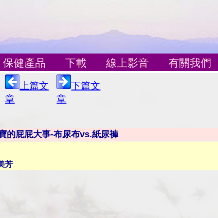
保健產品
下載
線上影音
有關我們
上篇文
下篇文
章
章
寶的屁屁大事-布尿布vs.紙尿褲
美芳