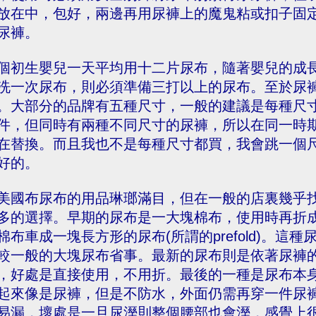
放在中，包好，兩邊再用尿褲上的魔鬼粘或扣子固
尿褲。
個初生嬰兒一天平均用十二片尿布，隨著嬰兒的成
洗一次尿布，則必須準備三打以上的尿布。至於尿
。大部分的品牌有五種尺寸，一般的建議是每種尺
件，但同時有兩種不同尺寸的尿褲，所以在同一時
在替換。而且我也不是每種尺寸都買，我會跳一個
好的。
美國布尿布的用品琳瑯滿目，但在一般的店裏幾乎
多的選擇。早期的尿布是一大塊棉布，使用時再折
棉布車成一塊長方形的尿布(所謂的prefold)。
較一般的大塊尿布省事。最新的尿布則是依著尿褲
，好處是直接使用，不用折。最後的一種是尿布本身像是尿褲
起來像是尿褲，但是不防水，外面仍需再穿一件尿
易漏，壞處是一旦尿溼則整個腰部也會溼，感覺上