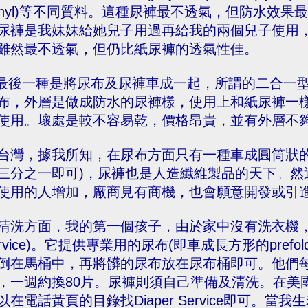
vinyl)等不同質料。這種尿褲最不透氣，但防水效
尿褲是我妹妹給她兒子用過再給我的兩個兒子使用
雖然最不透氣，但仍比紙尿褲的透氣性佳。
.最後一種是將尿布及尿褲車成一起，所謂的二合一型尿褲(
布，外層是做成防水的尿褲樣，使用上和紙尿褲一
使用。壞處是較不容易乾，價格昂貴，並有外層不
台灣，據我所知，在尿布方面只有一種車成圓筒狀的
三分之一即可)，尿褲也是人造纖維製品的天下。然
使用的人增加，廠商見有商機，也會願意開發或引
清洗方面，我的第一個孩子，由於家中沒有洗衣機，我使
ervice)。它提供專業用的尿布(即車成長方形的pre
倒在馬桶中，再將髒的尿布放在尿布桶即可。他們
，一週約換80片。尿褲則須自己準備及清洗。在美
以在電話黃頁的目錄找Diaper Service即可。