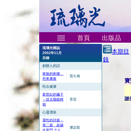
首頁
出版品
琉璃光雜誌
本期目
2002年11月
目錄
錄
創辦人的話
家族的創傷，
雷久南
您來康復
寶
吃出健康
新世紀的爐子
謝
－談太陽能烤
菩芸
箱
心靈湧泉
靈性的詩篇－
第二篇 超越
潘定凱
生死門 之八