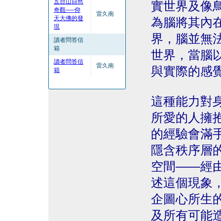
五台山自然
實世界及像
奇觀──仰
雷久南
天大佛的發
為腦將其內
現
界，腦並無
讀者問答信
箱
世界，當腦
讀者問答信
雷久南
與實際的感
箱
這種能力對
所愛的人擁
的經驗會滿
隱含秩序層
空間——經
述這個現象
企圖心所生
及所有可能