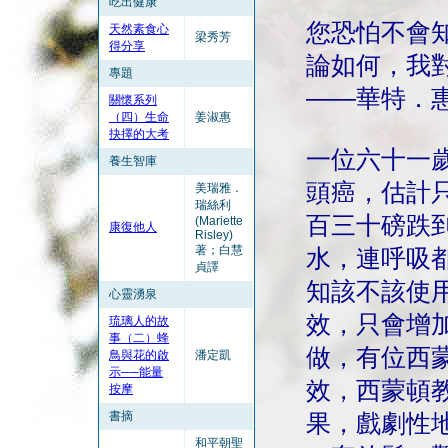
吃出健康
您恐怕不會
天然素食心
梁秀芳
得分享
論如何，我
專題
——華特．
關懷系列
（四）生命
姜淑惠
抉擇的大考
一位六十一
養生智庫
頭癌，估計
美瑞雅．
瑞絲利
百三十磅跌
(Mariette
康復他人
Risley)
著；白慧
水，連呼吸
貞譯
知該不該使
心靈湧泉
效，只會增
琉璃人的故
事（二）蜂
做，有位西
鳥與花的啟
潘定凱
示──能量
效，西蒙頓
按摩
書摘
果，戲劇性
和平朝聖