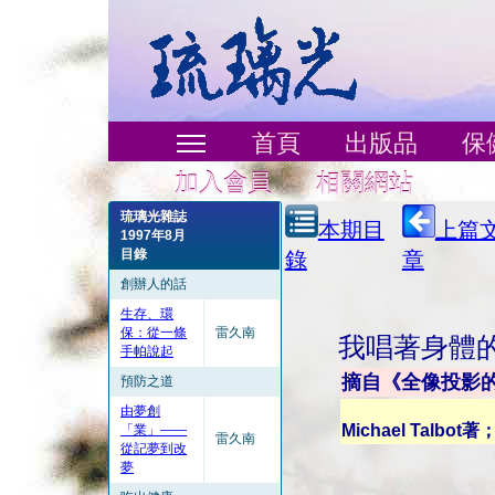
首頁
出版品
保
加入會員
相關網站
琉璃光雜誌
本期目
上篇
1997年8月
目錄
錄
章
創辦人的話
生存、環
保：從一條
雷久南
我唱著身體
手帕說起
摘自《全像投影
預防之道
由夢創
Michael Talbo
「業」——
雷久南
從記夢到改
夢