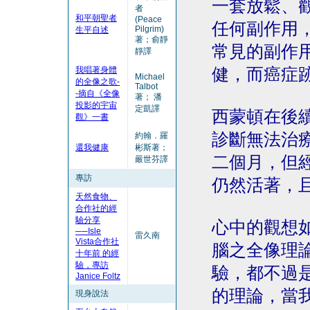
一套放鬆、
者
和平朝聖者
(Peace
任何副作用
Pilgrim)
生平自述
著；俞靜
常見的副作
靜譯
我唱著身體
健，而癌症
Michael
的全像之歌-
Talbot
-摘自《全像
著； 潘
投影的宇宙
定凱譯
西蒙頓在後
觀》一書
診斷無法治
約翰．羅
還我健康
彬斯著；
二個月，但
嚴世芬譯
專訪
仍然活著，
天然食物、
合作社的經
驗分享
心中的觀想
──Isle
雷久南
Vista合作社
腦之全像理
十年前 的經
驗，專訪
驗，都不過
Janice Foltz
的理論，當
現身說法