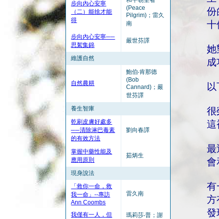
和平朝聖者
步向內心安寧
(Peace
份
（二）能捨才能
Pilgrim)；雷久
得
十
南
步向內心安寧──
嚴世芬譯
思絮集錦
她
維護自然
成
鮑伯‧肯那德
(Bob
自然農耕
以
Cannard)；嚴
世芬譯
養生智庫
很
乾刷皮膚好處多
這
──清除淋巴毒素
劉向春譯
的有效方法
最
掌握中藥性能及
茹炳生
應用原則
會
現身說法
有
「救你一命，救
雷久南
我一命」--專訪
方
Ann Coombs
發
我僅有一人，但
瑪莉莎‧普；謝