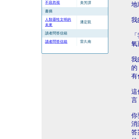
不容忽視
美芳譯
地
書摘
我
人類靈性文明的
潘定凱
未來
讀者問答信箱
「
讀者問答信箱
雷久南
氧
我
的
有
這
言
你
消
答