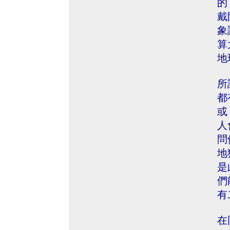
的
戴
象
算
地
所
都
或
人
問
地
是
們
有
在