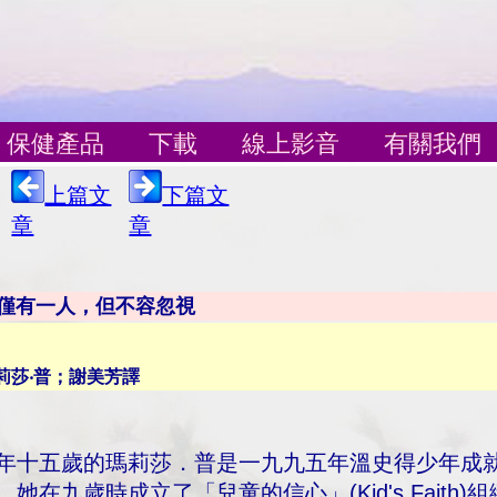
保健產品
下載
線上影音
有關我們
上篇文
下篇文
章
章
僅有一人，但不容忽視
莉莎‧普；謝美芳譯
年十五歲的瑪莉莎．普是一九九五年溫史得少年成就獎(Wind
，她在九歲時成立了「兒童的信心」(Kid's Fait