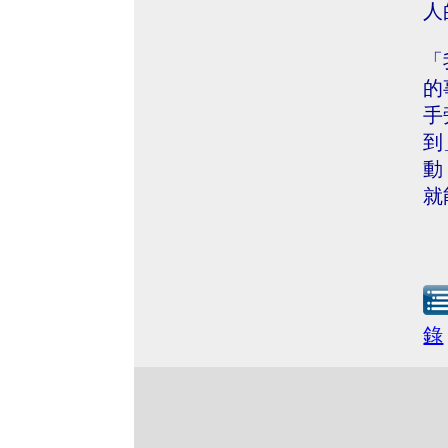
人
「
的
手
到
動
就
錄