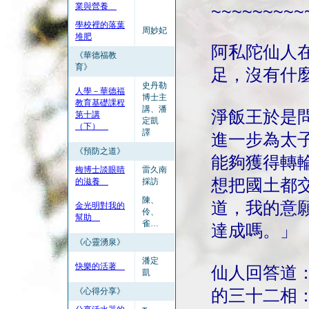
業與營養
~~~~~~~~~
學校裡的落葉
周妙妃
堆肥
阿私陀仙人
《華德福教
育》
足，沒有什
史丹勒
人學－華德福
博士主
教育基礎課程
講、潘
淨飯王於是
第十講
定凱
（下）
譯
進一步為太
《預防之道》
能夠獲得轉
梅博士談眼睛
雷久南
想把國土都
的滋養
採訪
陳、
道，我的意
金光明對我的
伶、
幫助
雀…
達成嗎。」
《心靈湧泉》
潘定
快樂的活著
仙人回答道
凱
《心得分享》
的三十二相