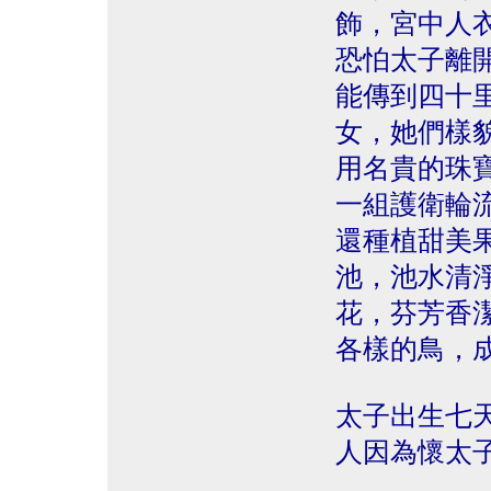
飾，宮中人
恐怕太子離
能傳到四十
女，她們樣
用名貴的珠
一組護衛輪
還種植甜美
池，池水清
花，芬芳香
各樣的鳥，
太子出生七
人因為懷太