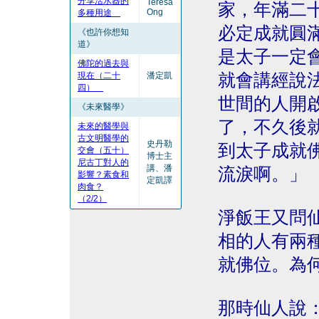
分享活水器的
Teresa
家，年滿二
Ong
多種用途
必定成就圓
《也許你想知
道》
是太子一定
佛陀的過去與
現在（二十
潘定凱
就會講經說
四）
世間的人開
《未來醫學》
了，不久後
未來的醫學與
古文明醫學的
史丹勒
到太子成就
交會（五十）
博士主
尼古丁對人的
講、潘
流淚啊。」
影響？素食和
定凱譯
肉食？
（2/2）
淨飯王又問
相的人有兩
就佛位。為
那時仙人說