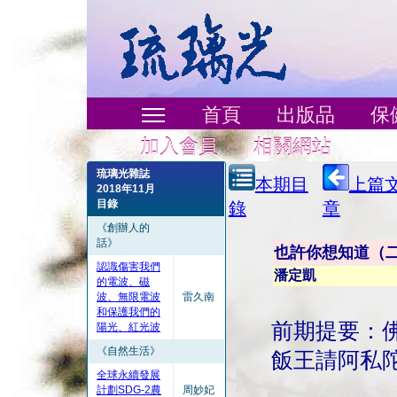
首頁
出版品
保
加入會員
相關網站
琉璃光雜誌
本期目
上篇
2018年11月
目錄
錄
章
《創辦人的
話》
也許你想知道（
認識傷害我們
潘定凱
的電波、磁
波、無限電波
雷久南
和保護我們的
前期提要：
陽光、紅光波
《自然生活》
飯王請阿私
全球永續發展
計劃SDG-2農
周妙妃