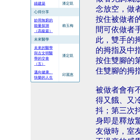
綠建築
潘定凱
念放空，做
心得分享
按住被做者的
妙用無窮的
能量探測
賴玉梅
間可依做者
（高級篇）
此，雙手的
未來醫學
未來的醫學
的拇指及中
與古文明醫
潘定凱
學的交會
按住雙腳的
（五）
住雙腳的拇
邁向健康、
邱麗惠
快樂的人生
被做者會有
得又餓、又
抖；第三次
身即是釋放
友做時，室