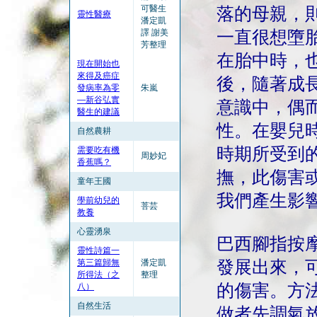
可醫生
落的母親，
靈性醫療
潘定凱
譯 謝美
一直很想墮
芳整理
在胎中時，
現在開始也
來得及癌症
後，隨著成
發病率為零
朱嵐
—新谷弘實
意識中，偶
醫生的建議
性。在嬰兒
自然農耕
時期所受到
需要吃有機
周妙妃
香蕉嗎？
撫，此傷害
童年王國
我們產生影
學前幼兒的
菩芸
教養
心靈湧泉
巴西腳指按
靈性詩篇一
第三篇歸無
潘定凱
發展出來，
所得法（之
整理
的傷害。方
八）
自然生活
做者先調氣