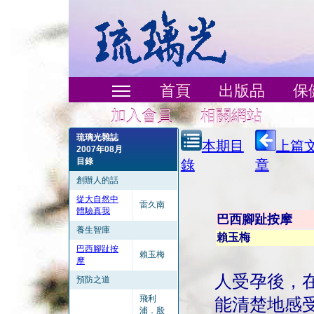
首頁
出版品
保
加入會員
相關網站
琉璃光雜誌
本期目
上篇
2007年08月
目錄
錄
章
創辦人的話
從大自然中
雷久南
體驗真我
巴西腳趾按摩
養生智庫
賴玉梅
巴西腳趾按
賴玉梅
摩
人受孕後，
預防之道
飛利
能清楚地感
浦．殷