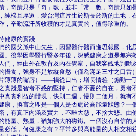
蹟，奇蹟只是「奇」數，並非「常」數，奇蹟只如
，純樸且厚道，愛台灣這片生於斯長於斯的土地，
作，辛勤流汗所收穫的才是真實的，值得珍重的。
持健康的實踐
們的國父孫中山先生，因習醫行醫而進思報國，化
國。後學因學醫行醫多年後，深感健康之道是無宗
人們，經由外在教育及內在覺察，自我客觀地判斷
的攝食，強身不是放縱食慾（僅為滿足三寸之口舌
片薄薄的嘴唇）——禍從口出；增長情慾（煽動一
之實踐是智者不惑的堅持，仁者不憂的自在，勇者
中真實利益的體現，快則二週，慢則二個月，就有
健康，換言之即是一個人是否處於高能量狀態？一
塔，有真正內涵及實力，不離大慈，不捨大悲。由
的能量、熱量，猶如強大的磁鐵。一個沒有自信的
量必低，何健康之有？平常多與高能量的人相交相