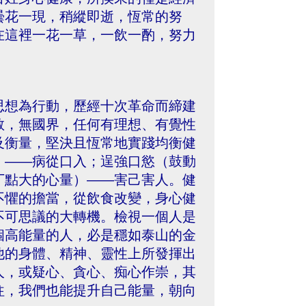
曇花一現，稍縱即逝，恆常的努
在這裡一花一草，一飲一酌，努力
思想為行動，歷經十次革命而締建
教，無國界，任何有理想、有覺性
及衡量，堅決且恆常地實踐均衡健
）——病從口入；逞強口慾（鼓動
丁點大的心量）——害己害人。健
不懼的擔當，從飲食改變，身心健
不可思議的大轉機。檢視一個人是
個高能量的人，必是穩如泰山的金
他的身體、精神、靈性上所發揮出
人，或疑心、貪心、痴心作崇，其
往，我們也能提升自己能量，朝向