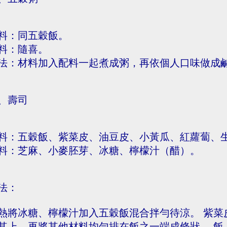
料：同五穀飯。
料：隨喜。
法：材料加入配料一起煮成粥，再依個人口味做成
、壽司
料：五穀飯、紫菜皮、油豆皮、小黃瓜、紅蘿蔔、
料：芝麻、小麥胚芽、冰糖、檸檬汁（醋）。
法：
熱將冰糖、檸檬汁加入五穀飯混合拌勻待涼。 紫菜皮
其上，再將其他材料均勻排在飯之一端成條狀。 飯