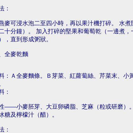
法：
燕麥可浸水泡二至四小時，再以果汁機打碎。 水煮開
二十分鐘）。 加入打碎的堅果和葡萄乾（一邊煮，
），直到形成粥狀。
、全麥乾麵
料：Ａ全麥麵條。Ｂ芽菜、紅蘿蔔絲、芹菜末、小
。
料：
性——小麥胚芽、大豆卵磷脂、芝麻（粒或研磨）。
冰糖及檸檬汁（醋）。
法：