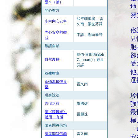
憂？（續）
地
開心有方
努
和平朝聖者； 雷
步向內心安寧
久南、嚴世芬譯
俗
內心安寧的徵
不詳；劉向春譯
見
狀
胞
維護自然
卻
鮑伯‧肯那德(Bob
自然農耕
Cannard)；嚴世
受
芬譯
他
養生智庫
選
食物為最佳良
雷久南
藥
珍
現身說法
強
喜悅之旅
盧國雄
最
讀《琉璃光》
雷麗珠
體用、有感
極
讀者問答信箱
「
讀者問答信箱
雷久南
安