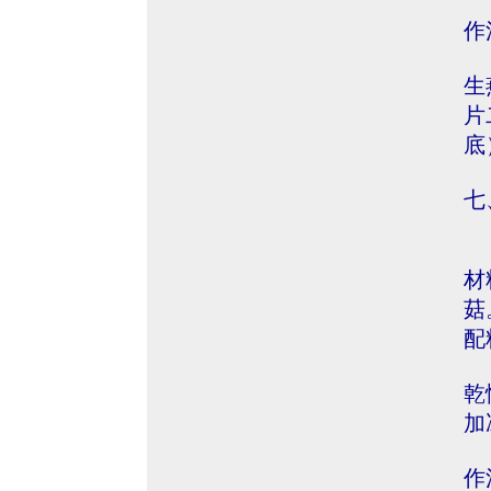
作
生
片
底
七
材
菇
配
乾
加
作