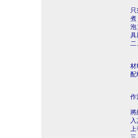
只
煮
泡
具
二
材
配
作
將
入
上
三