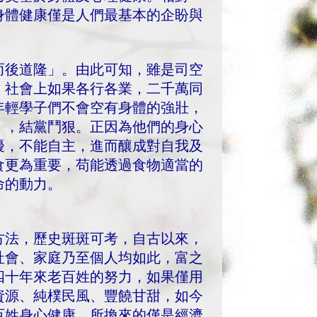
身體健康僅是人們最基本的企盼與
而後道隆」。由此可知，雖是司空
，社會上如果各行各業，二千萬同
年輕學子們不會空有身體的強壯，
」，結黨鬥狠。正因為他們的身心
擾，不能自主，進而釀成對自我及
食更為重要，苟能透過食物適當的
命的動力。
方法，歷史斑斑可考，自古以來，
社會、家庭乃至個人均如此，富之
四十年來老百姓的努力，如果僅用
資源、純樸民風、豐饒甘甜，如今
百姓身心健康，所換來的僅是經濟