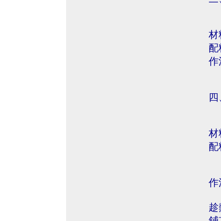
材
配
作
四
材
配
作
趁
鋪