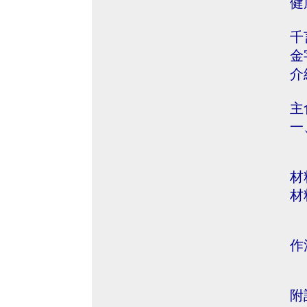
健
千
金
介
主
一
材
材
作
附