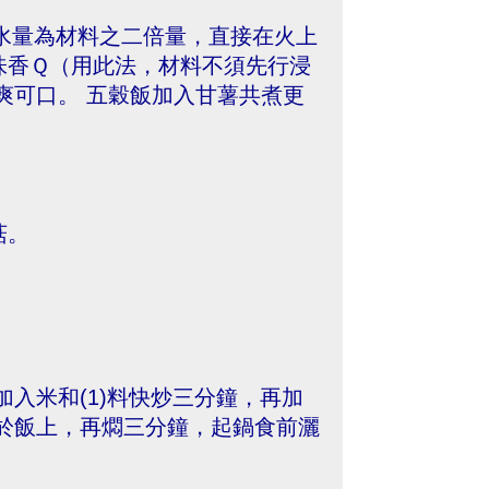
水量為材料之二倍量，直接在火上
味香Ｑ（用此法，材料不須先行浸
爽可口。 五穀飯加入甘薯共煮更
菇。
入米和(1)料快炒三分鐘，再加
於飯上，再燜三分鐘，起鍋食前灑