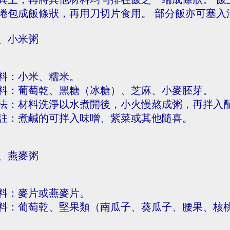
捲包成飯條狀，再用刀切片食用。 部分飯亦可塞入
、小米粥
料：小米、糯米。
料：葡萄乾、黑糖（冰糖）、芝麻、小麥胚芽。
法：材料洗淨以水煮開後，小火慢熬成粥，再拌入
註：煮鹹的可拌入味噌、紫菜或其他隨喜。
、燕麥粥
料：麥片或燕麥片。
料：葡萄乾、堅果類（南瓜子、葵瓜子、腰果、核