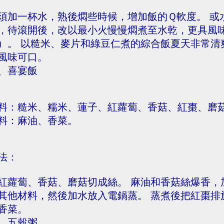
須加一杯水，熟後燜些時候，增加飯的Ｑ軟度。 或
，待滾開後，改以最小火慢慢燜煮至水乾，更具風
）。 以糙米、麥片和綠豆仁煮的綜合飯夏天非常清
風味可口。
、喜宴飯
料：糙米、糯米、蓮子、紅蘿蔔、香菇、紅棗、磨
料：麻油、香菜。
法：
紅蘿蔔、香菇、磨菇切成絲。 麻油和香菇絲爆香，加
其他材料，然後加水放入電鍋蒸。 蒸煮後把紅棗排
香菜。
、五穀粥