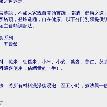
康之道邁進。
言萬語，不如大家親自開始實踐，腳踏「健康之道
字塔頂，登峰造極，自在健康。以下分門別類提供
紹主食類調配法。
食系列
、五穀飯
料：糙米、紅糯米、小米、小麥、蕎麥、薏仁、芡
料隨喜使用，佔總量的一半）。
法：將所有材料洗淨後浸泡二至五小時，煮法與一
註：