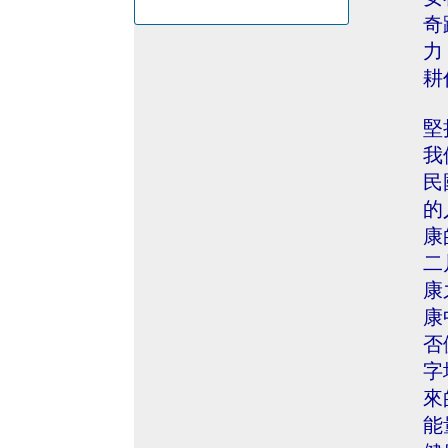
奇
力
耕
堅
我
民
的
康
二
康
康
否
字
來
能