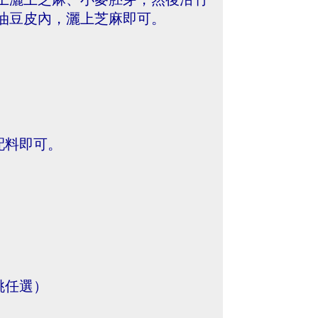
油豆皮內，灑上芝麻即可。
配料即可。
桃任選）