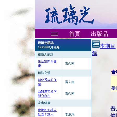
首頁
出版品
琉璃光雜誌
本期目
1995年8月目錄
錄
創辦人的話
生活空間與健
雷久南
康
食
預防之道
消化系統的保
雷久南
健
姜
面對無常如何
雷久南
開心自在
吃出健康
吾
食物如何讓人
歡喜？讓人
姜淑惠
健