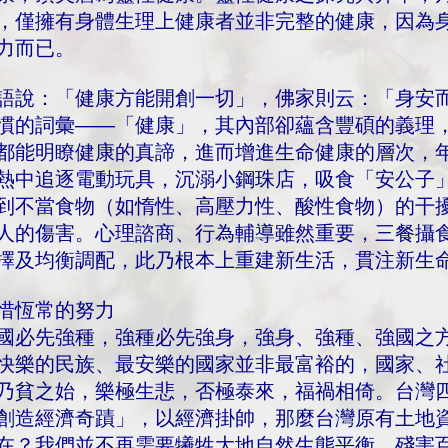
，僅擁有身體生理上健康者並非完整的健康，因為
力而已。
語說：「健康方能開創一切」，佛家則云：「身安
慣的詞彙——「健康」，其內部卻蘊含豐碩的義理
都能明瞭健康的真諦，進而增進生命健康的層次，
熱中追逐電動玩具，沉溺小鋼珠店，吸食「安公子
到不當食物（如惰性、高壓力性、酸性食物）的干
人的傷害。心理諮商、行為輔導雖然重要，三餐攝
擇及均衡調配，此乃根本上重建新生活，貫注新生
惜恆常的努力
國必先強種，強種必先強身，強身、強種、強國之
快樂的民族、最安樂的國家並非最富裕的，國家、
乃貧之始，樂極生悲，否極泰來，福禍相倚。台灣
創造經濟奇蹟」，以經濟掛帥，那麼台灣原有土地
在？我們並不再需要犧牲大地自然生態平衡，殘害