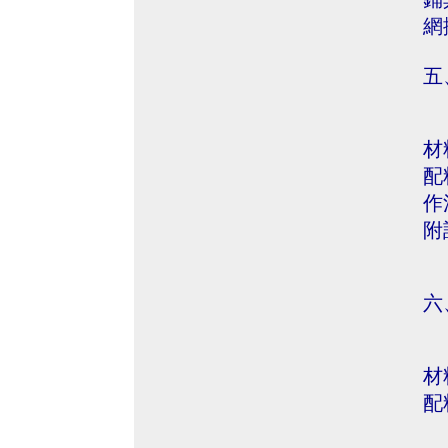
網
五
材
配
作
附
六
材
配