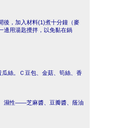
後，加入材料(1)煮十分鐘（麥
一邊用湯匙攪拌，以免黏在鍋
黃瓜絲。Ｃ豆包、金菇、筍絲、香
 濕性——芝麻醬、豆瓣醬、蔭油