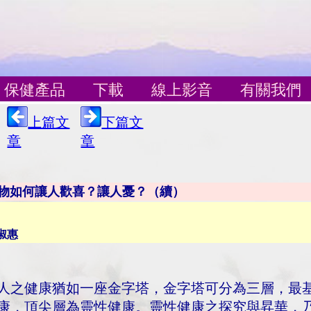
保健產品
下載
線上影音
有關我們
上篇文
下篇文
章
章
物如何讓人歡喜？讓人憂？（續）
淑惠
人之健康猶如一座金字塔，金字塔可分為三層，最
康，頂尖層為靈性健康。靈性健康之探究與昇華，