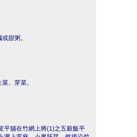
鹹或甜粥。
生菜、芽菜。
平舖在竹網上將(1)之五穀飯平
上灑上芝麻、小麥胚芽，然後沿竹